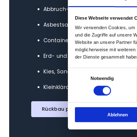
Abbruch- und Entkernungsarbeite
Diese Webseite verwendet 
Asbestsanierung mit Dokumentat
Wir verwenden Cookies, um I
und die Zugriffe auf unsere 
Containerdienst für Bauschutt und 
Website an unsere Partner fü
möglicherweise mit weiteren
Erd- und Baggerarbeiten
der Dienste gesammelt habe
Kies, Sand und Schüttgüter auf Ab
Einwilligungsauswahl
Notwendig
Kleinkläranlagen-Beratung und 
Rückbau professionell planen
Ablehnen