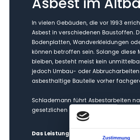
Asbest im Altba
In vielen Gebäuden, die vor 1993 erric
Asbest in verschiedenen Baustoffen.
Bodenplatten, Wandverkleidungen oder
können betroffen sein. Solange diese 
bleiben, besteht meist kein unmittelbar
jedoch Umbau- oder Abbrucharbeiten
asbesthaltige Bauteile vorher fachge
Schlademann führt Asbestarbeiten n
gesetzlichen Vorgaben durch. Das Te
Das Leistungsangebot umfasst
:
Zustimmung