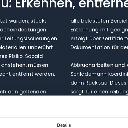
u: Erkennen, entfern
htet wurden, steckt
alle belasteten Bereich
 Dacheindeckungen,
Entfernung mit geeign
 Leitungsisolierungen
erfolgt über zertifizie
Materialien unberührt
Dokumentation für de
es Risiko. Sobald
 anstehen, müssen
Abbrucharbeiten und A
recht entfernt werden.
Schlademann koordinie
dann Rückbau. Dieses P
ach den geltenden
sorgt für einen reibun
am erfasst zunächst
Details